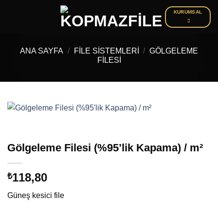
İçeriğe
KURUMSAL
atla
ANA SAYFA
/
FILE SISTEMLERI
/
GÖLGELEME
FILESI
Gölgeleme Filesi (%95’lik Kapama) / m²
118,80
₺
Güneş kesici file