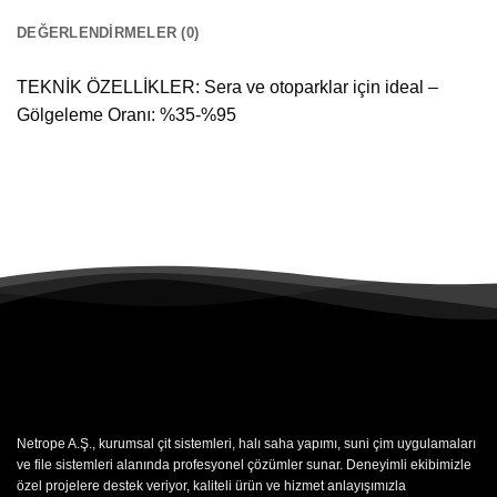
DEĞERLENDIRMELER (0)
TEKNİK ÖZELLİKLER: Sera ve otoparklar için ideal –
Gölgeleme Oranı: %35-%95
Netrope A.Ş., kurumsal çit sistemleri, halı saha yapımı, suni çim uygulamaları
ve file sistemleri alanında profesyonel çözümler sunar. Deneyimli ekibimizle
özel projelere destek veriyor, kaliteli ürün ve hizmet anlayışımızla