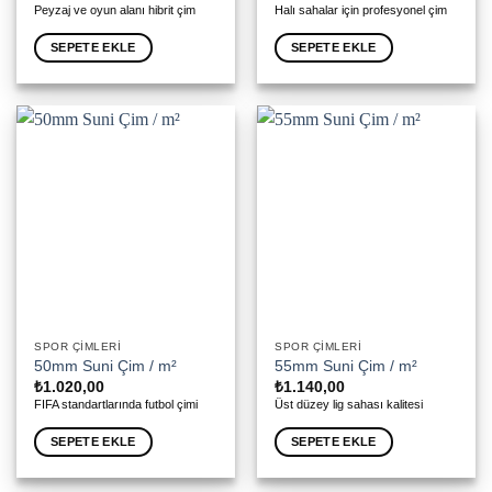
Peyzaj ve oyun alanı hibrit çim
Halı sahalar için profesyonel çim
SEPETE EKLE
SEPETE EKLE
SPOR ÇIMLERI
SPOR ÇIMLERI
50mm Suni Çim / m²
55mm Suni Çim / m²
₺
1.020,00
₺
1.140,00
FIFA standartlarında futbol çimi
Üst düzey lig sahası kalitesi
SEPETE EKLE
SEPETE EKLE