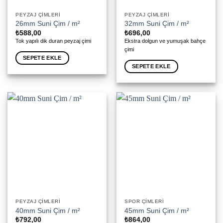
PEYZAJ ÇIMLERI
PEYZAJ ÇIMLERI
26mm Suni Çim / m²
32mm Suni Çim / m²
₺
588,00
₺
696,00
Tok yapılı dik duran peyzaj çimi
Ekstra dolgun ve yumuşak bahçe
çimi
SEPETE EKLE
SEPETE EKLE
PEYZAJ ÇIMLERI
SPOR ÇIMLERI
40mm Suni Çim / m²
45mm Suni Çim / m²
₺
792,00
₺
864,00