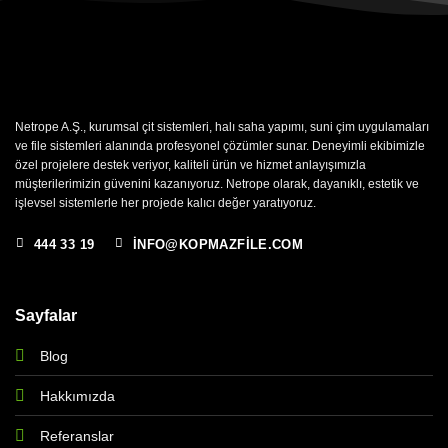
Netrope A.Ş., kurumsal çit sistemleri, halı saha yapımı, suni çim uygulamaları
ve file sistemleri alanında profesyonel çözümler sunar. Deneyimli ekibimizle
özel projelere destek veriyor, kaliteli ürün ve hizmet anlayışımızla
müşterilerimizin güvenini kazanıyoruz. Netrope olarak, dayanıklı, estetik ve
işlevsel sistemlerle her projede kalıcı değer yaratıyoruz.
444 33 19
INFO@KOPMAZFILE.COM
Sayfalar
Blog
Hakkımızda
Referanslar