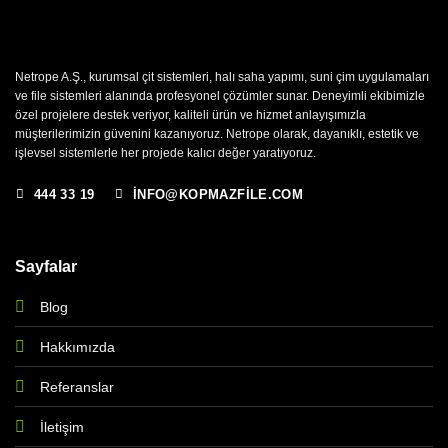
Netrope A.Ş., kurumsal çit sistemleri, halı saha yapımı, suni çim uygulamaları
ve file sistemleri alanında profesyonel çözümler sunar. Deneyimli ekibimizle
özel projelere destek veriyor, kaliteli ürün ve hizmet anlayışımızla
müşterilerimizin güvenini kazanıyoruz. Netrope olarak, dayanıklı, estetik ve
işlevsel sistemlerle her projede kalıcı değer yaratıyoruz.
444 33 19
INFO@KOPMAZFILE.COM
Sayfalar
Blog
Hakkımızda
Referanslar
İletişim