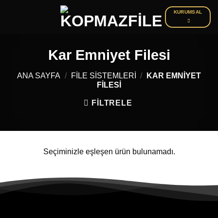
İçeriğe
KURUMSAL
atla
Kar Emniyet Filesi
ANA SAYFA
/
FILE SISTEMLERI
/
KAR EMNIYET
FILESI
FILTRELE
Seçiminizle eşleşen ürün bulunamadı.