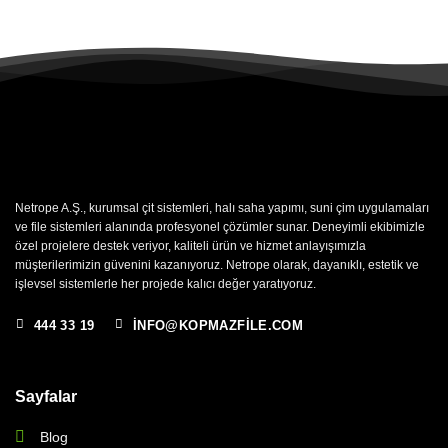
Netrope A.Ş., kurumsal çit sistemleri, halı saha yapımı, suni çim uygulamaları
ve file sistemleri alanında profesyonel çözümler sunar. Deneyimli ekibimizle
özel projelere destek veriyor, kaliteli ürün ve hizmet anlayışımızla
müşterilerimizin güvenini kazanıyoruz. Netrope olarak, dayanıklı, estetik ve
işlevsel sistemlerle her projede kalıcı değer yaratıyoruz.
444 33 19
INFO@KOPMAZFILE.COM
Sayfalar
Blog