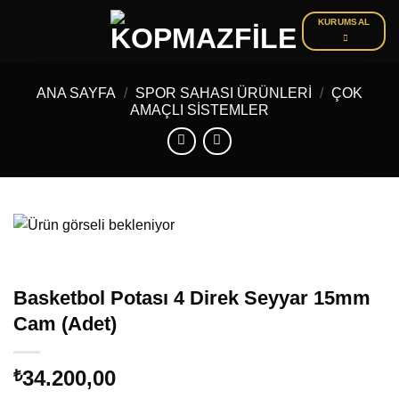
İçeriğe
KURUMSAL
atla
ANA SAYFA
/
SPOR SAHASI ÜRÜNLERI
/
ÇOK
AMAÇLI SISTEMLER
Basketbol Potası 4 Direk Seyyar 15mm
Cam (Adet)
34.200,00
₺