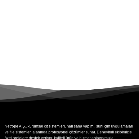
Netrope A.Ş., kurumsal çit sistemleri, halı saha yapımı, suni çim uygulamaları
ve file sistemleri alanında profesyonel çözümler sunar. Deneyimli ekibimizle
özel projelere destek veriyor, kaliteli ürün ve hizmet anlayışımızla