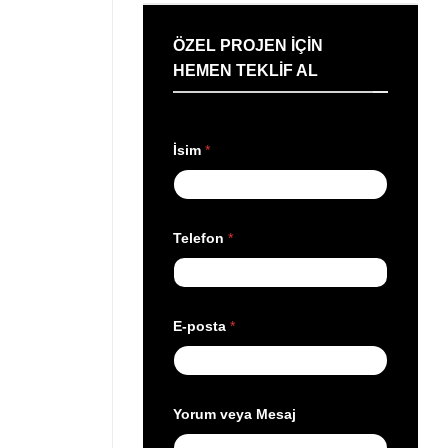
ÖZEL PROJEN IÇIN
HEMEN TEKLIF AL
İsim
*
Telefon
*
E
E-posta
*
-
p
o
s
t
a
Yorum veya Mesaj
v
e