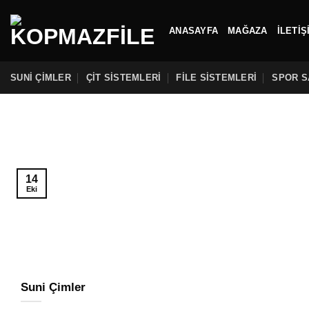
İçeriğe
atla
ANASAYFA
MAĞAZA
İLETIŞ
SUNI ÇIMLER
ÇIT SISTEMLERI
FILE SISTEMLERI
SPOR S
14
Eki
Suni Çimler